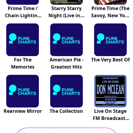
Prime Time /
Starry Starry
Prime Time (The
Chain Lighting
Night (Live in...
Savoy, New Yo...
/...
For The
American Pie -
The Very Best Of
Memories
Greatest Hits
Rearview Mirror
The Collection
Live On Stage
FM Broadcasts
-...