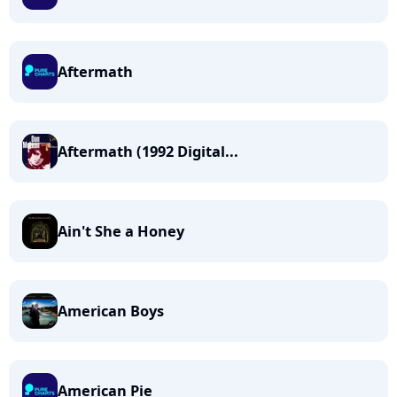
Aftermath
Aftermath (1992 Digital...
Ain't She a Honey
American Boys
American Pie