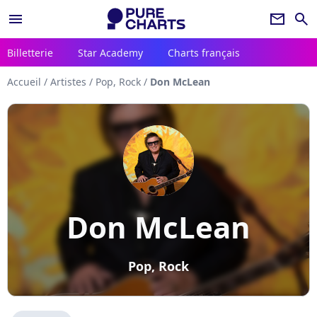
menu
newsletter
search
Billetterie
Star Academy
Charts français
Accueil
/
Artistes
/
Pop, Rock
/
Don McLean
Don McLean
Pop, Rock