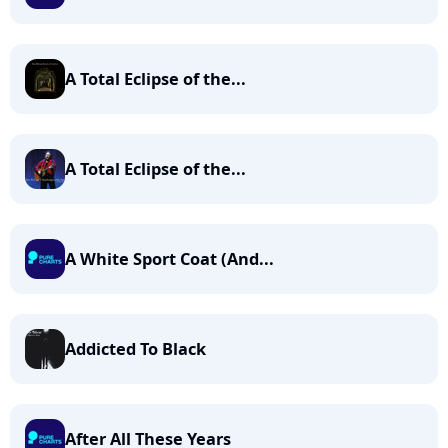
A Total Eclipse of the...
A Total Eclipse of the...
A White Sport Coat (And...
Addicted To Black
After All These Years