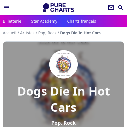
menu
newsletter
search
Billetterie
Star Academy
Charts français
Accueil
/
Artistes
/
Pop, Rock
/
Dogs Die In Hot Cars
Dogs Die In Hot
Cars
Pop, Rock