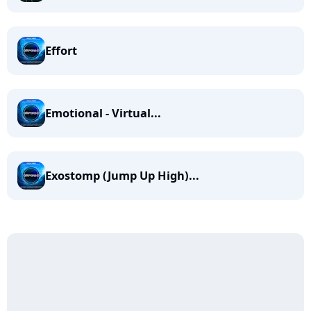
Effort
Emotional - Virtual...
Exostomp (Jump Up High)...