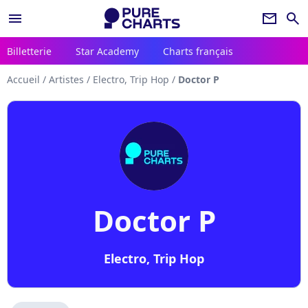
menu
newsletter
search
Billetterie
Star Academy
Charts français
Accueil
/
Artistes
/
Electro, Trip Hop
/
Doctor P
Doctor P
Electro, Trip Hop