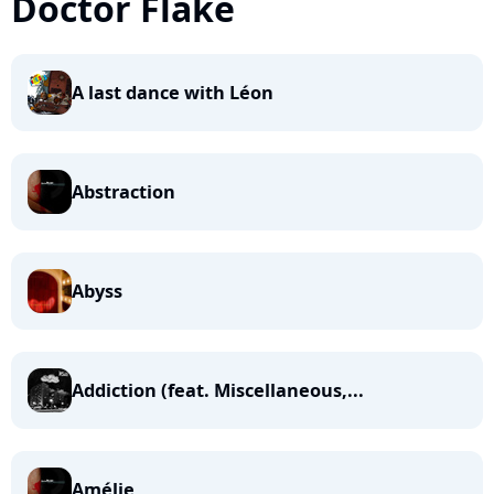
Doctor Flake
A last dance with Léon
Abstraction
Abyss
Addiction (feat. Miscellaneous,...
Amélie