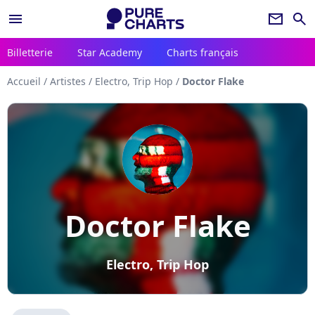
menu
newsletter
search
Billetterie
Star Academy
Charts français
Accueil
/
Artistes
/
Electro, Trip Hop
/
Doctor Flake
Doctor Flake
Electro, Trip Hop