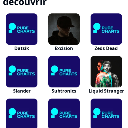
découvrir
Datsik
Excision
Zeds Dead
Slander
Subtronics
Liquid Stranger