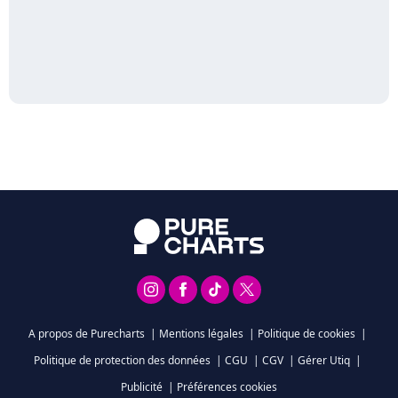
A propos de Purecharts
|
Mentions légales
|
Politique de cookies
|
Politique de protection des données
|
CGU
|
CGV
|
Gérer Utiq
|
Publicité
|
Préférences cookies