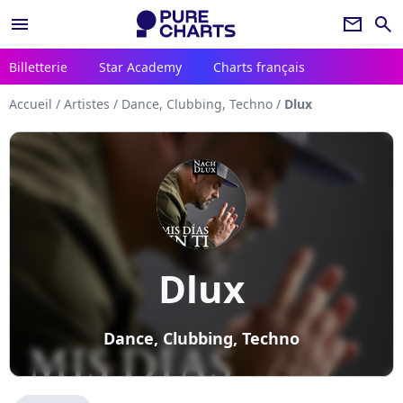
menu
newsletter
search
Billetterie
Star Academy
Charts français
Accueil
/
Artistes
/
Dance, Clubbing, Techno
/
Dlux
Dlux
Dance, Clubbing, Techno