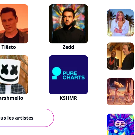
Tiësto
Zedd
arshmello
KSHMR
us les artistes