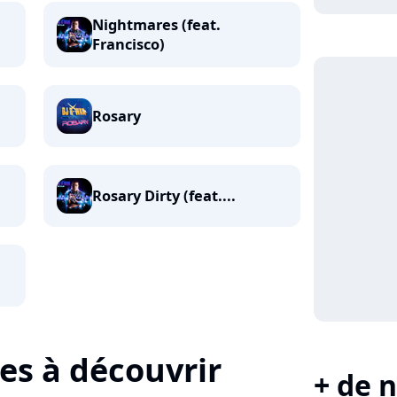
Nightmares (feat.
Francisco)
Rosary
Rosary Dirty (feat....
tes à découvrir
+ de n