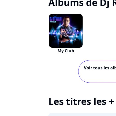
Albums de Dj 
My Club
Voir tous les al
Les titres les 