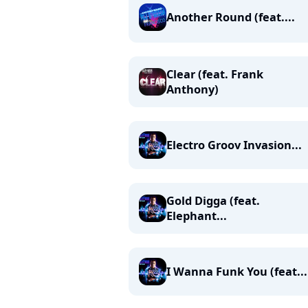
Another Round (feat....
Clear (feat. Frank
Anthony)
Electro Groov Invasion...
Gold Digga (feat.
Elephant...
I Wanna Funk You (feat...