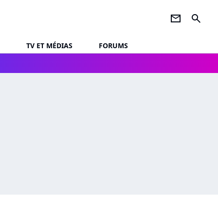
newsletter
search
TV ET MÉDIAS
FORUMS