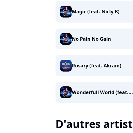
Magic (feat. Nicly B)
No Pain No Gain
Rosary (feat. Akram)
Wonderfull World (feat....
D'autres artis