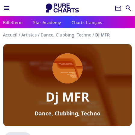
menu
newsletter
search
Billetterie
Star Academy
Charts français
Accueil
/
Artistes
/
Dance, Clubbing, Techno
/
Dj MFR
Dj MFR
Dance, Clubbing, Techno