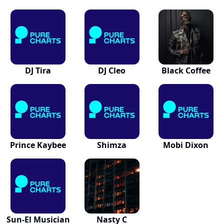
DJ Tira
DJ Cleo
Black Coffee
Prince Kaybee
Shimza
Mobi Dixon
Sun-El Musician
Nasty C