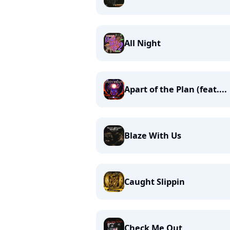
All Night
Apart of the Plan (feat....
Blaze With Us
Caught Slippin
Check Me Out