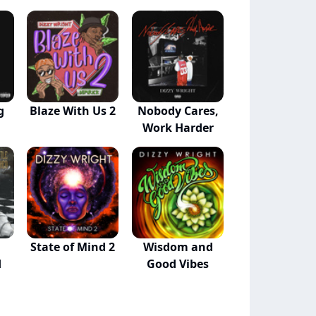
g
Blaze With Us 2
Nobody Cares,
Work Harder
State of Mind 2
Wisdom and
d
Good Vibes