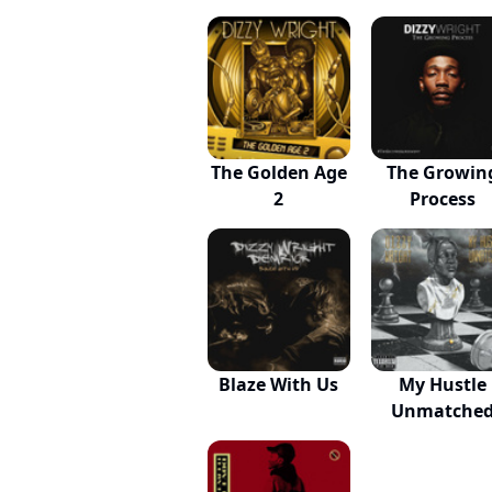
The Golden Age
The Growin
2
Process
Blaze With Us
My Hustle
Unmatche