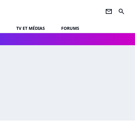
newsletter
search
TV ET MÉDIAS
FORUMS