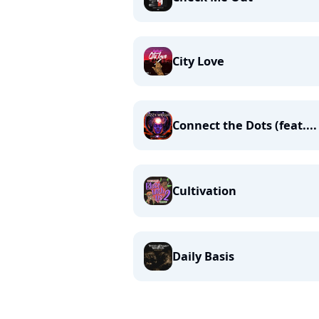
City Love
Connect the Dots (feat....
Cultivation
Daily Basis