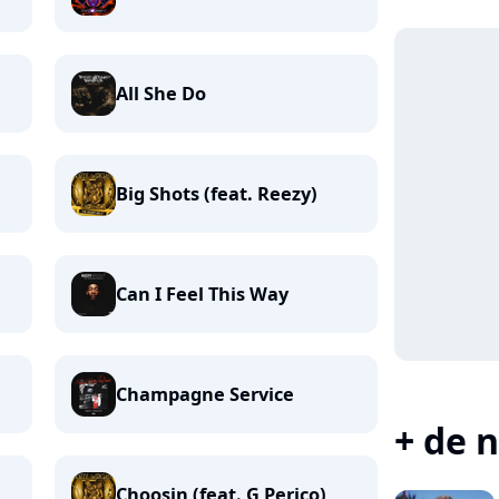
All She Do
Big Shots (feat. Reezy)
Can I Feel This Way
Champagne Service
+ de n
Choosin (feat. G Perico)