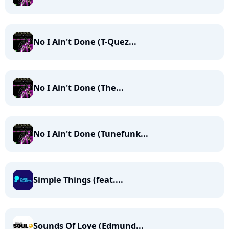
No I Ain't Done (T-Quez...
No I Ain't Done (The...
No I Ain't Done (Tunefunk...
Simple Things (feat....
Sounds Of Love (Edmund...