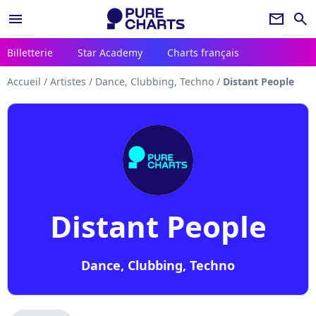
menu
newsletter
search
Billetterie
Star Academy
Charts français
Accueil
/
Artistes
/
Dance, Clubbing, Techno
/
Distant People
Distant People
Dance, Clubbing, Techno