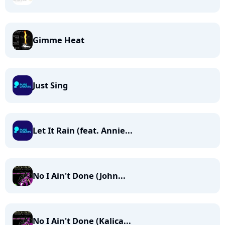
Gimme Heat
Just Sing
Let It Rain (feat. Annie...
No I Ain't Done (John...
No I Ain't Done (Kalica...