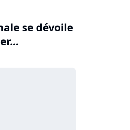
nale se dévoile
r...