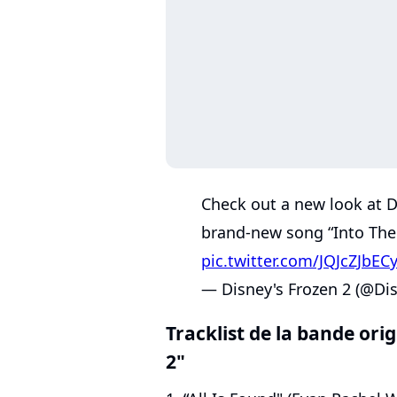
Check out a new look at 
brand-new song “Into Th
pic.twitter.com/JQJcZJbEC
— Disney's Frozen 2 (@Di
Tracklist de la bande ori
2"