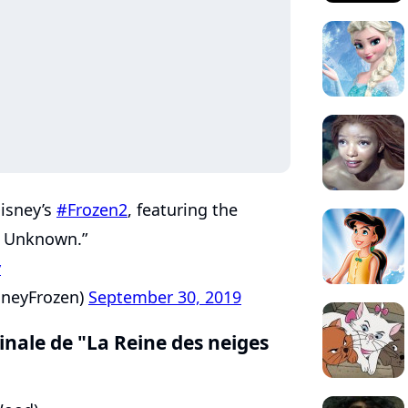
Disney’s
#Frozen2
, featuring the
e Unknown.”
y
sneyFrozen)
September 30, 2019
ginale de "La Reine des neiges