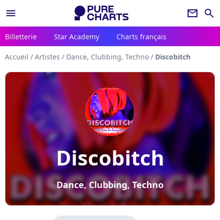
menu
newsletter
search
Billetterie
Star Academy
Charts français
Accueil
/
Artistes
/
Dance, Clubbing, Techno
/
Discobitch
Discobitch
Dance, Clubbing, Techno