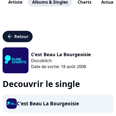
Artiste
Albums & Singles
Charts
Actuali
arrow_left
Retour
C'est Beau La Bourgeoisie
Discobitch
Date de sortie: 18 août 2008
Decouvrir le single
C'est Beau La Bourgeoisie