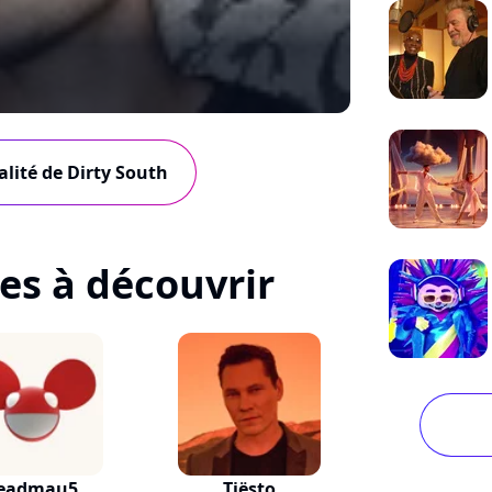
alité de Dirty South
tes à découvrir
eadmau5
Tiësto