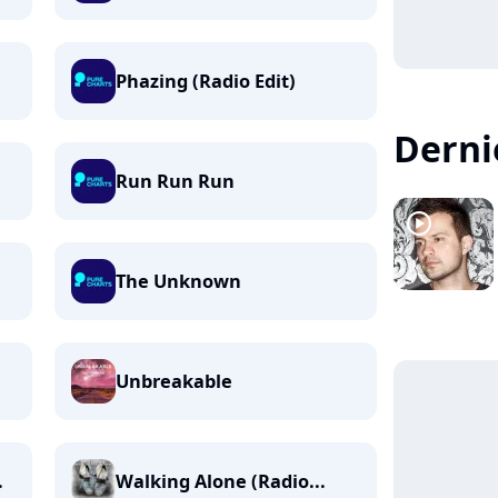
Phazing (Radio Edit)
Dernie
Run Run Run
player2
The Unknown
Unbreakable
.
Walking Alone (Radio...