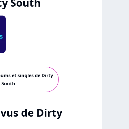
ty South
bums et singles de Dirty
South
+ vus de Dirty