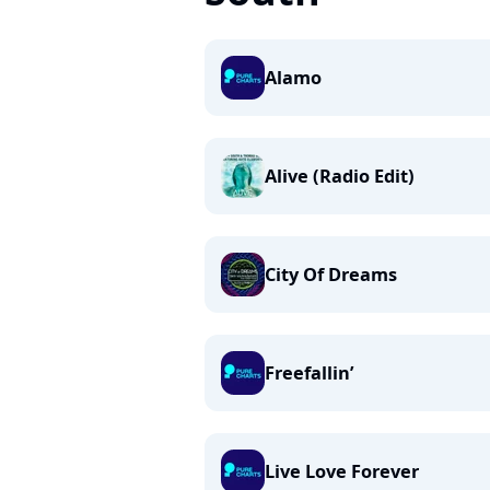
Alamo
Alive (Radio Edit)
City Of Dreams
Freefallin’
Live Love Forever