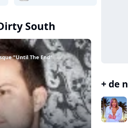
 Dirty South
esque "Until The End"
+ de n