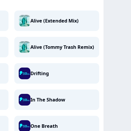
Alive (Extended Mix)
Alive (Tommy Trash Remix)
Drifting
In The Shadow
One Breath