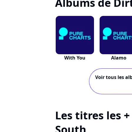
Albums de Dir
With You
Alamo
Voir tous les al
Les titres les 
South