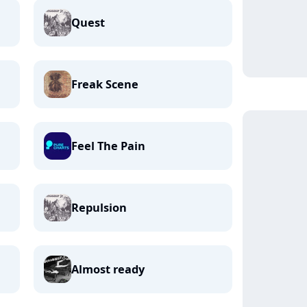
Quest
Freak Scene
Feel The Pain
Repulsion
Almost ready