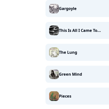
Gargoyle
This Is All I Came To...
The Lung
Green Mind
Pieces