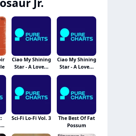
saur Jr.
ir
Ciao My Shining
Ciao My Shining
le
Star - A Love...
Star - A Love...
:
Sci-Fi Lo-Fi Vol. 3
The Best Of Fat
m
Possum