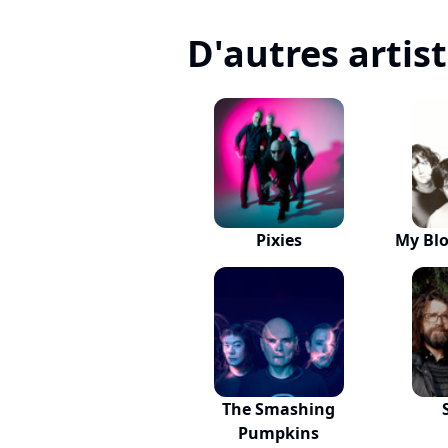
D'autres artis
Pixies
My Blo
The Smashing
Pumpkins