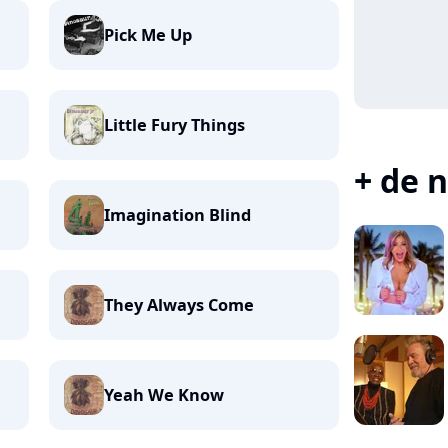
Pick Me Up
Little Fury Things
+ de n
Imagination Blind
They Always Come
Yeah We Know