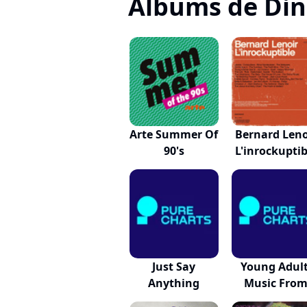
Albums de Dino
Arte Summer Of
Bernard Leno
90's
L'inrockuptib
Just Say
Young Adult
Anything
Music Fro
Motio...