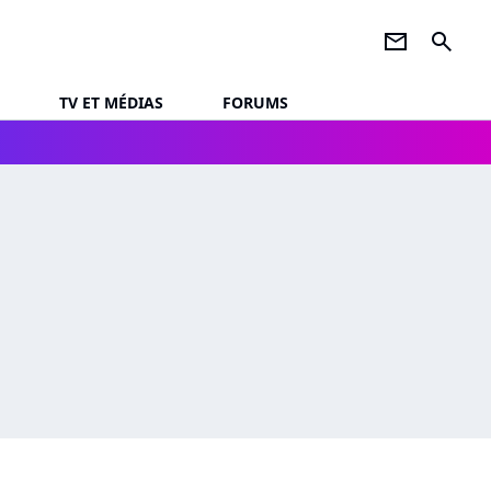
newsletter
search
TV ET MÉDIAS
FORUMS