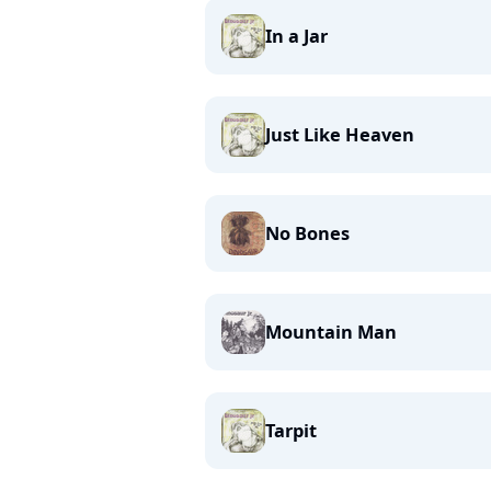
In a Jar
Just Like Heaven
No Bones
Mountain Man
Tarpit