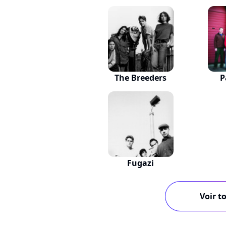
The Breeders
P
Fugazi
Voir to