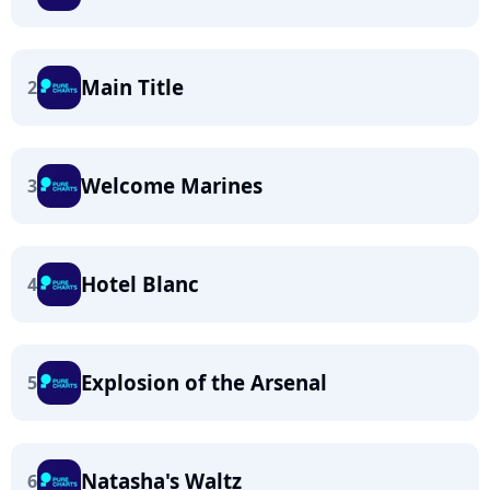
Main Title
2
Welcome Marines
3
Hotel Blanc
4
Explosion of the Arsenal
5
Natasha's Waltz
6