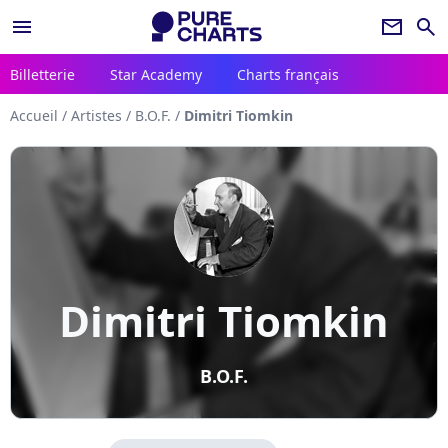
menu
newsletter
search
Billetterie
Star Academy
Charts français
Accueil
/
Artistes
/
B.O.F.
/
Dimitri Tiomkin
Dimitri Tiomkin
B.O.F.