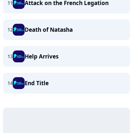
Attack on the French Legation
11
Death of Natasha
12
Help Arrives
13
End Title
14