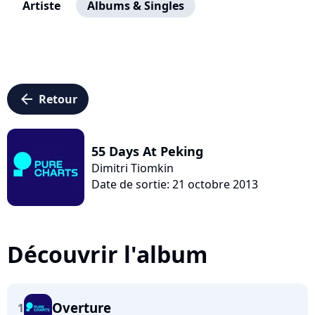
Artiste
Albums & Singles
arrow_left
Retour
55 Days At Peking
Dimitri Tiomkin
Date de sortie: 21 octobre 2013
Découvrir l'album
Overture
1