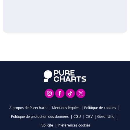
A propos de Purecharts
|
Mentions légales
|
Politique de cookies
|
Politique de protection des données
|
CGU
|
CGV
|
Gérer Utiq
|
Publicité
|
Préférences cookies