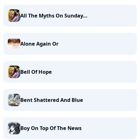
All The Myths On Sunday...
Alone Again Or
Bell Of Hope
Bent Shattered And Blue
Boy On Top Of The News