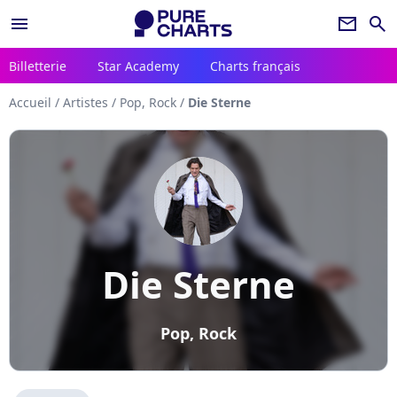
menu
newsletter
search
Billetterie
Star Academy
Charts français
Accueil
/
Artistes
/
Pop, Rock
/
Die Sterne
Die Sterne
Pop, Rock