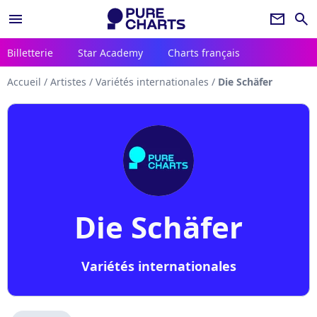
menu
newsletter
search
Billetterie
Star Academy
Charts français
Accueil
/
Artistes
/
Variétés internationales
/
Die Schäfer
Die Schäfer
Variétés internationales