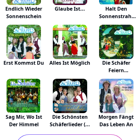
Endlich Wieder
Glaube Ist...
Halt Den
Sonnenschein
Sonnenstrahl
Fest
Erst Kommst Du
Alles Ist Möglich
Die Schäfer
Feiern
Weihnacht
Sag Mir, Wo Ist
Die Schönsten
Morgen Fängt
Der Himmel
Schäferlieder (...
Das Leben An