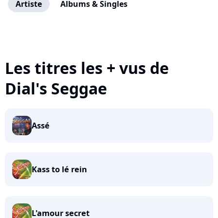
Artiste
Albums & Singles
Les titres les + vus de
Dial's Seggae
Assé
Kass to lé rein
L'amour secret