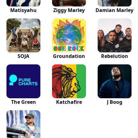
Matisyahu
Ziggy Marley
Damian Marley
SOJA
Groundation
Rebelution
The Green
Katchafire
J Boog