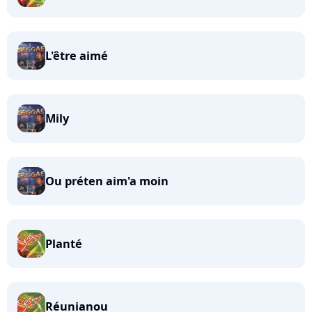
L'être aimé
Mily
Ou préten aim'a moin
Planté
Réunianou