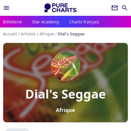
menu
newsletter
search
Billetterie
Star Academy
Charts français
Accueil
/
Artistes
/
Afrique
/
Dial's Seggae
Dial's Seggae
Afrique