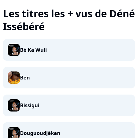
Les titres les + vus de Déné
Issébéré
Bè Ka Wuli
Ben
Bissigui
Douguoudjèkan