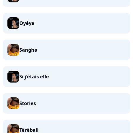
Oyéya
Sangha
Si j'étais elle
Stories
Tèrèbali