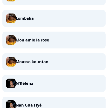
Lombalia
Mon amie la rose
Mousso kountan
N'Kéléna
Nan Gua Fiyé