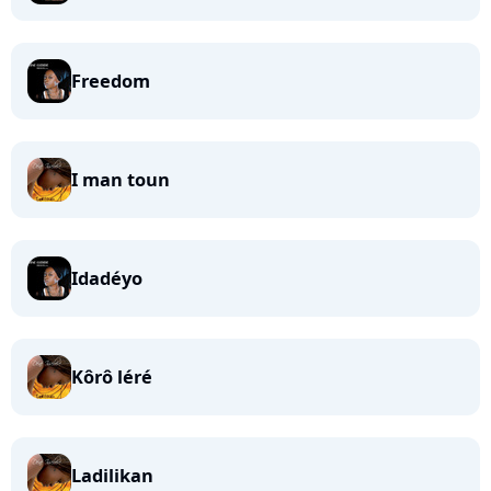
Freedom
I man toun
Idadéyo
Kôrô léré
Ladilikan