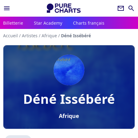
menu
newsletter
search
Billetterie
Star Academy
Charts français
Accueil
/
Artistes
/
Afrique
/
Déné Issébéré
Déné Issébéré
Afrique