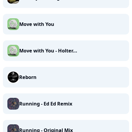
Move with You
Move with You - Holter...
Reborn
Running - Ed Ed Remix
Running - Original Mix