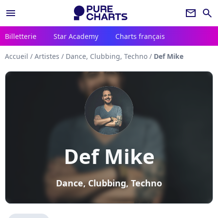
menu
newsletter
search
Billetterie
Star Academy
Charts français
Accueil
/
Artistes
/
Dance, Clubbing, Techno
/
Def Mike
Def Mike
Dance, Clubbing, Techno