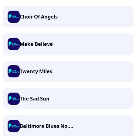
Choir Of Angels
Make Believe
Twenty Miles
The Sad Sun
Baltimore Blues No....