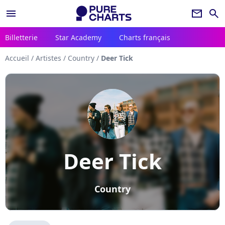
menu
newsletter
search
Billetterie
Star Academy
Charts français
Accueil
/
Artistes
/
Country
/
Deer Tick
Deer Tick
Country