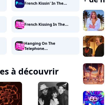
French Kissin' In The...
French Kissing In The...
Hanging On The
Telephone...
tes à découvrir