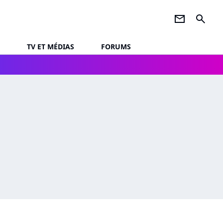
newsletter
search
TV ET MÉDIAS
FORUMS