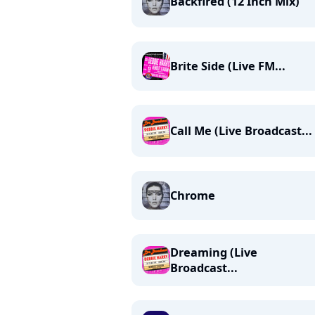
Backfired (12 Inch Mix)
Brite Side (Live FM...
Call Me (Live Broadcast...
Chrome
Dreaming (Live
Broadcast...