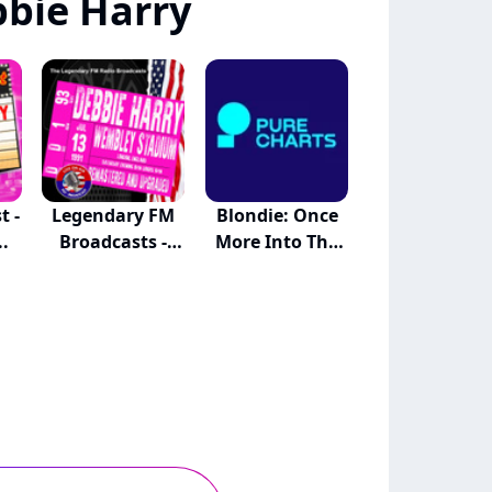
bie Harry
t -
Legendary FM
Blondie: Once
..
Broadcasts -
More Into The
Wem...
B...