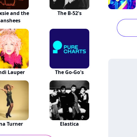
xsie and the
The B-52's
Banshees
ndi Lauper
The Go-Go's
na Turner
Elastica