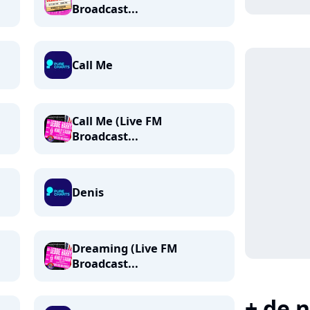
Broadcast...
Call Me
Call Me (Live FM
Broadcast...
Denis
Dreaming (Live FM
Broadcast...
+ de n