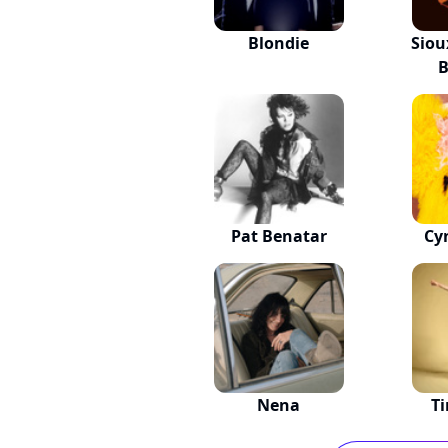
Blondie
Siou
Pat Benatar
Cy
Nena
Ti