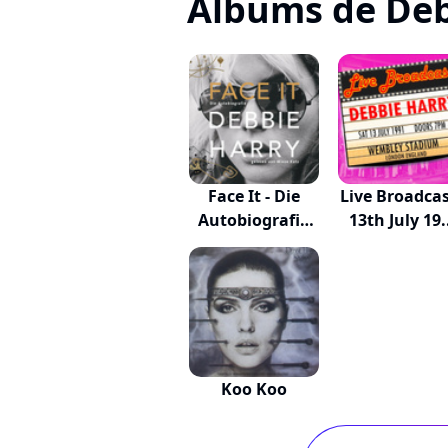
Albums de Deb
Face It - Die
Live Broadcas
Autobiografie
13th July 19.
(...
Koo Koo