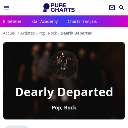
menu
newsletter
search
Billetterie
Star Academy
Charts français
Accueil
/
Artistes
/
Pop, Rock
/
Dearly Departed
Dearly Departed
Pop, Rock