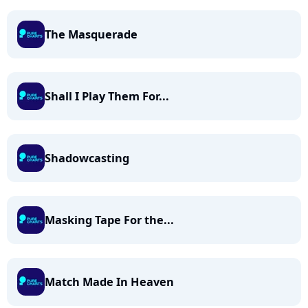
The Masquerade
Shall I Play Them For...
Shadowcasting
Masking Tape For the...
Match Made In Heaven