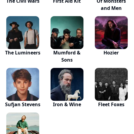
The Civil Wars
First Aid Kit
Of Monsters
and Men
The Lumineers
Mumford &
Hozier
Sons
Sufjan Stevens
Iron & Wine
Fleet Foxes