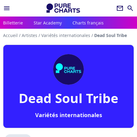
menu
newsletter
search
Billetterie
Star Academy
Charts français
Accueil
/
Artistes
/
Variétés internationales
/
Dead Soul Tribe
Dead Soul Tribe
Variétés internationales