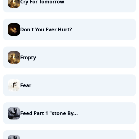
Cry For Tomorrow
Don't You Ever Hurt?
Empty
Fear
Feed Part 1 "stone By...