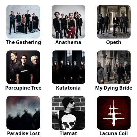
The Gathering
Anathema
Opeth
Porcupine Tree
Katatonia
My Dying Bride
Paradise Lost
Tiamat
Lacuna Coil