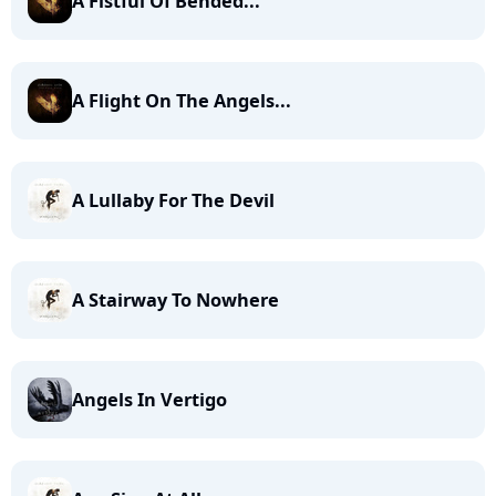
A Fistful Of Bended...
A Flight On The Angels...
A Lullaby For The Devil
A Stairway To Nowhere
Angels In Vertigo