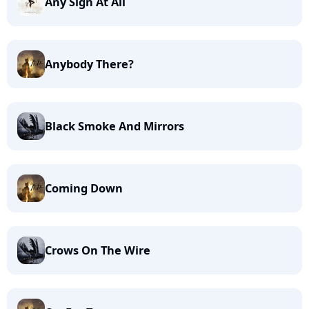
Any Sign At All
Anybody There?
Black Smoke And Mirrors
Coming Down
Crows On The Wire