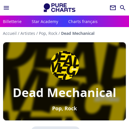
menu
newsletter
search
Billetterie
Star Academy
Charts français
Accueil
/
Artistes
/
Pop, Rock
/
Dead Mechanical
Dead Mechanical
Pop, Rock