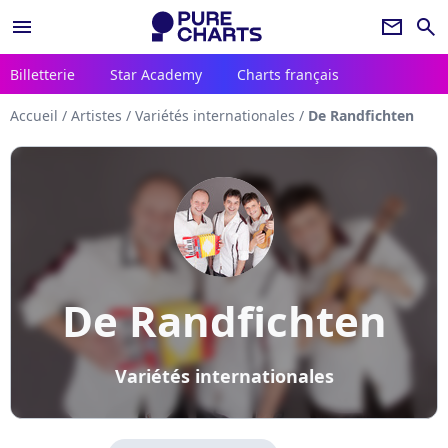
menu
newsletter
search
Billetterie
Star Academy
Charts français
Accueil
/
Artistes
/
Variétés internationales
/
De Randfichten
De Randfichten
Variétés internationales