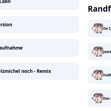
 Labn
Randf
ersion
1
De 
uaufnahme
2
Jetz
olzmichel noch - Remix
3
Halli
4
Das