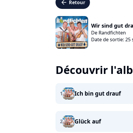
arrow_left
Retour
Wir sind gut dr
De Randfichten
Date de sortie: 2
Découvrir l'a
Ich bin gut drauf
1
Glück auf
2