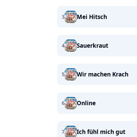
Mei Hitsch
3
Sauerkraut
4
Wir machen Krach
5
Online
6
Ich fühl mich gut
7