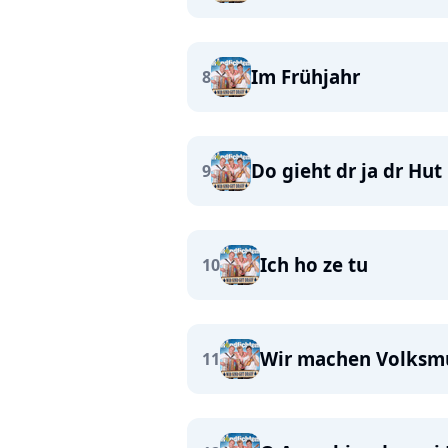
Im Frühjahr
8
Do gieht dr ja dr Hut
9
Ich ho ze tu
10
Wir machen Volksm
11