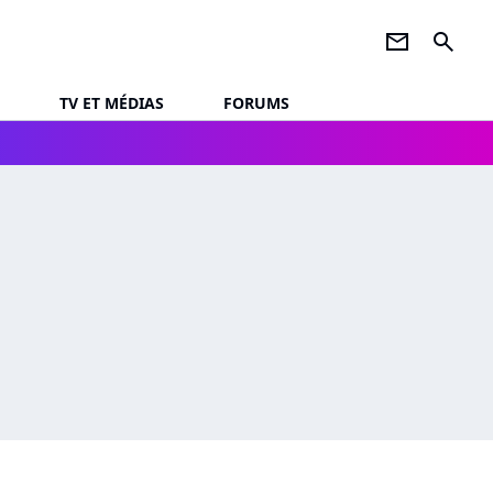
newsletter
search
TV ET MÉDIAS
FORUMS