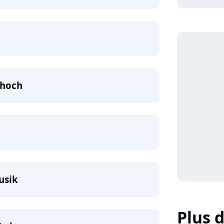
 hoch
usik
Plus d