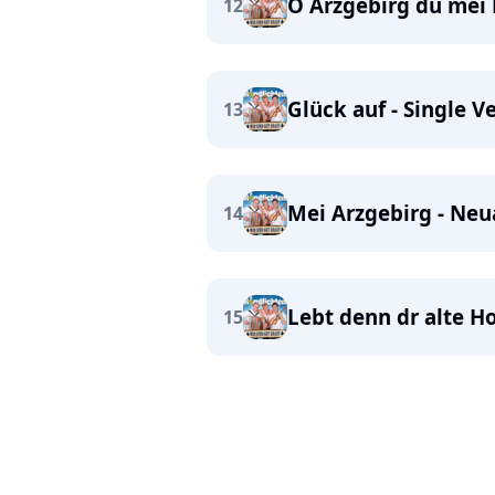
O Arzgebirg du mei
12
Glück auf - Single V
13
Mei Arzgebirg - Ne
14
Lebt denn dr alte H
15