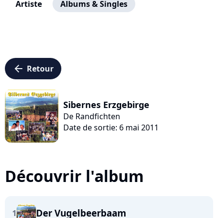
Artiste
Albums & Singles
arrow_left
Retour
Sibernes Erzgebirge
De Randfichten
Date de sortie: 6 mai 2011
Découvrir l'album
Der Vugelbeerbaam
1