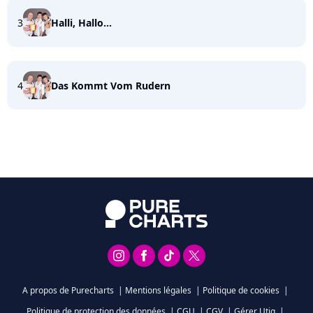
3
Halli, Hallo...
4
Das Kommt Vom Rudern
A propos de Purecharts
|
Mentions légales
|
Politique de cookies
|
Politique de protection des données
|
CGU
|
CGV
|
Gérer Utiq
|