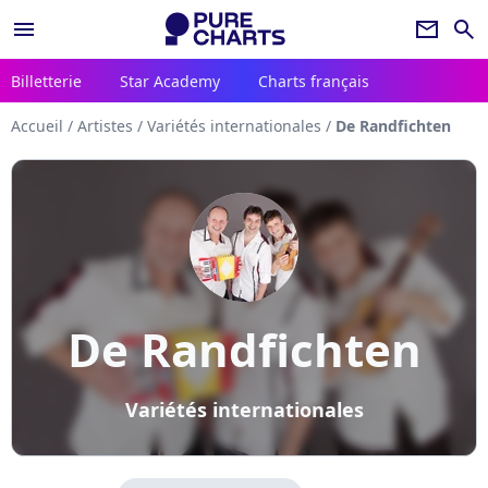
menu
newsletter
search
Billetterie
Star Academy
Charts français
Accueil
/
Artistes
/
Variétés internationales
/
De Randfichten
De Randfichten
Variétés internationales