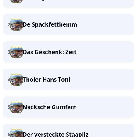
De Spackfettbemm
2
Das Geschenk: Zeit
3
Tholer Hans Tonl
4
Nacksche Gumfern
5
Der versteckte Staapilz
6