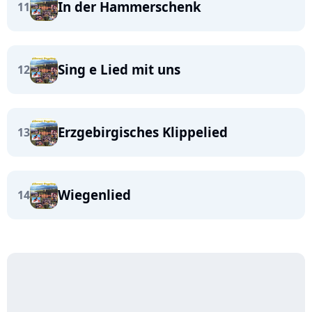
In der Hammerschenk
11
Sing e Lied mit uns
12
Erzgebirgisches Klippelied
13
Wiegenlied
14