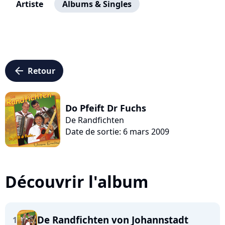
Artiste
Albums & Singles
arrow_left
Retour
Do Pfeift Dr Fuchs
De Randfichten
Date de sortie: 6 mars 2009
Découvrir l'album
De Randfichten von Johannstadt
1