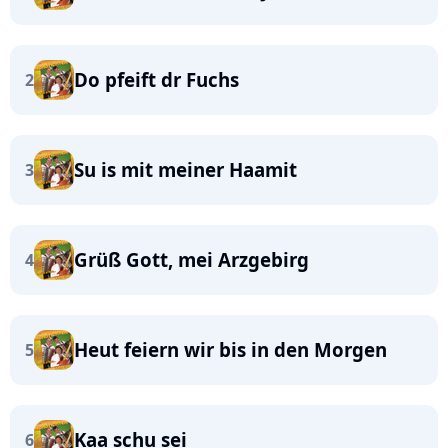
Do pfeift dr Fuchs
2
Su is mit meiner Haamit
3
Grüß Gott, mei Arzgebirg
4
Heut feiern wir bis in den Morgen
5
Kaa schu sei
6