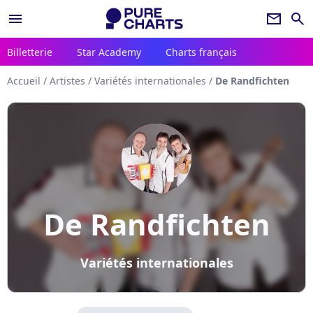
menu
newsletter
search
Billetterie
Star Academy
Charts français
Accueil
/
Artistes
/
Variétés internationales
/
De Randfichten
De Randfichten
Variétés internationales