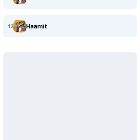
Haamit
12