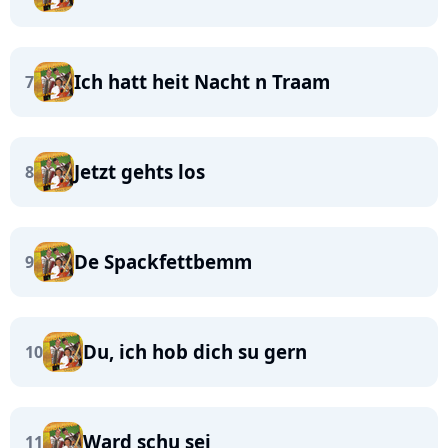
Ich hatt heit Nacht n Traam
7
Jetzt gehts los
8
De Spackfettbemm
9
Du, ich hob dich su gern
10
Ward schu sei
11