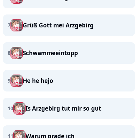
Grüß Gott mei Arzgebirg
7
Schwammeeintopp
8
He he hejo
9
Is Arzgebirg tut mir so gut
10
Warum grade ich
11