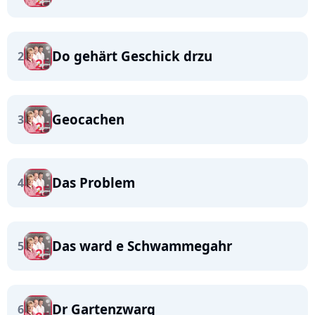
Do gehärt Geschick drzu
2
Geocachen
3
Das Problem
4
Das ward e Schwammegahr
5
Dr Gartenzwarg
6