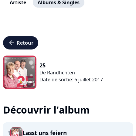
Artiste
Albums & Singles
arrow_left
Retour
25
De Randfichten
Date de sortie: 6 juillet 2017
Découvrir l'album
Lasst uns feiern
1