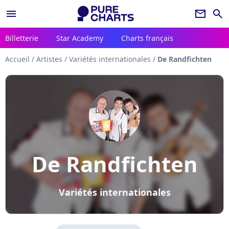
menu
newsletter
search
Billetterie
Star Academy
Charts français
Accueil
/
Artistes
/
Variétés internationales
/
De Randfichten
De Randfichten
Variétés internationales