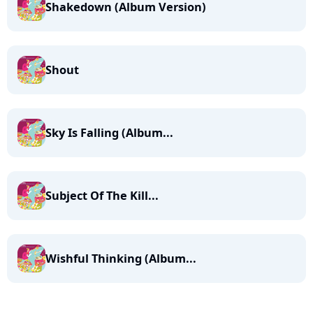
Shakedown (Album Version)
Shout
Sky Is Falling (Album...
Subject Of The Kill...
Wishful Thinking (Album...