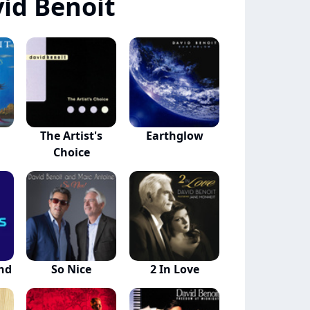
id Benoit
The Artist's
Earthglow
Choice
nd
So Nice
2 In Love