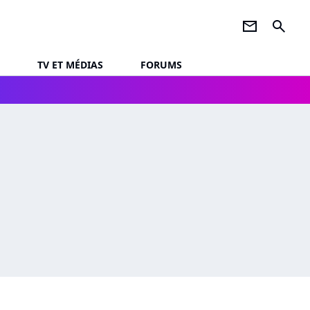
newsletter
search
TV ET MÉDIAS
FORUMS