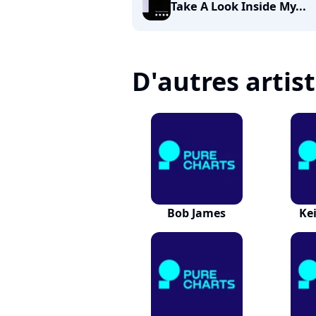
Take A Look Inside My...
D'autres artis
Bob James
Ke