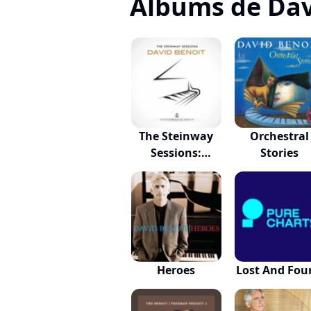
Albums de Dav
The Steinway
Orchestral
Sessions:
Stories
David...
Heroes
Lost And Fou