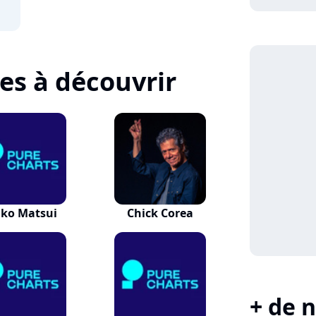
tes à découvrir
iko Matsui
Chick Corea
+ de n