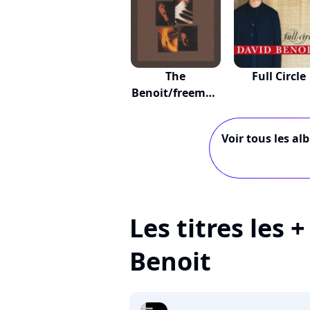
The
Full Circle
Benoit/freeman
Project 2
Voir tous les al
Les titres les 
Benoit