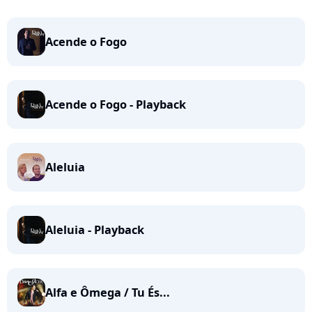
Acende o Fogo
Acende o Fogo - Playback
Aleluia
Aleluia - Playback
Alfa e Ômega / Tu És...