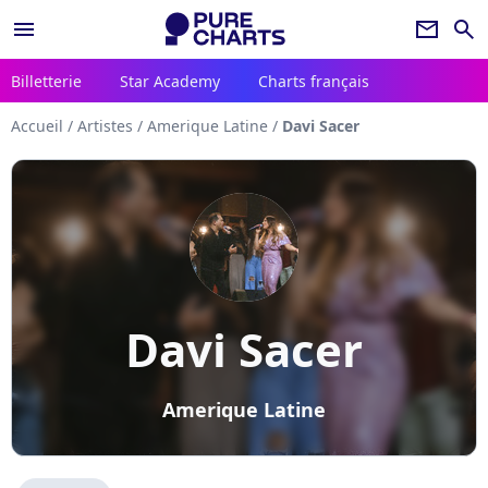
menu
newsletter
search
Billetterie
Star Academy
Charts français
Accueil
/
Artistes
/
Amerique Latine
/
Davi Sacer
Davi Sacer
Amerique Latine