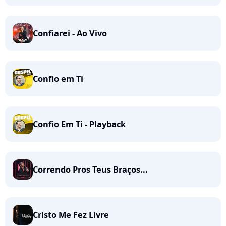
Confiarei - Ao Vivo
Confio em Ti
Confio Em Ti - Playback
Correndo Pros Teus Braços...
Cristo Me Fez Livre