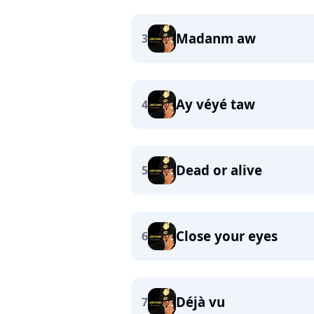
Madanm aw
3
Ay véyé taw
4
Dead or alive
5
Close your eyes
6
Déjà vu
7