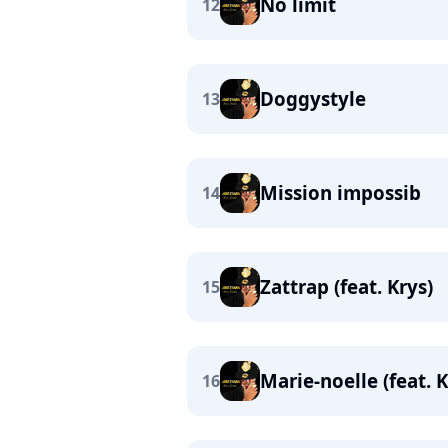
No limit
12
Doggystyle
13
Mission impossib
14
Zattrap (feat. Krys)
15
Marie-noelle (feat. 
16