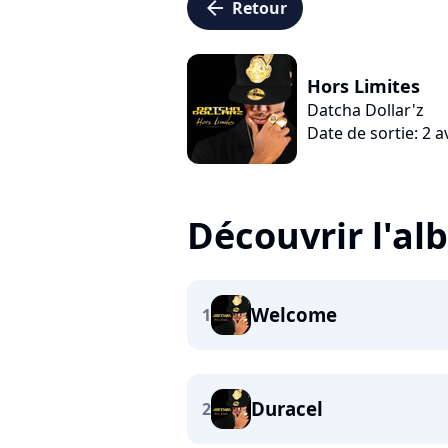
arrow_left
Retour
Hors Limites
Datcha Dollar'z
Date de sortie: 2 a
Découvrir l'a
Welcome
1
Duracel
2