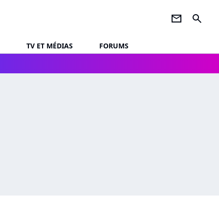
newsletter
search
TV ET MÉDIAS
FORUMS