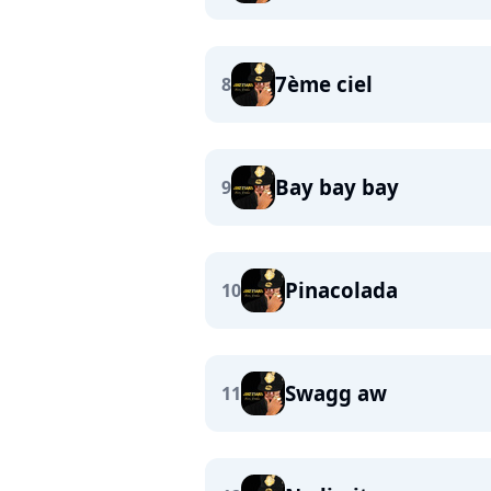
7ème ciel
8
Bay bay bay
9
Pinacolada
10
Swagg aw
11