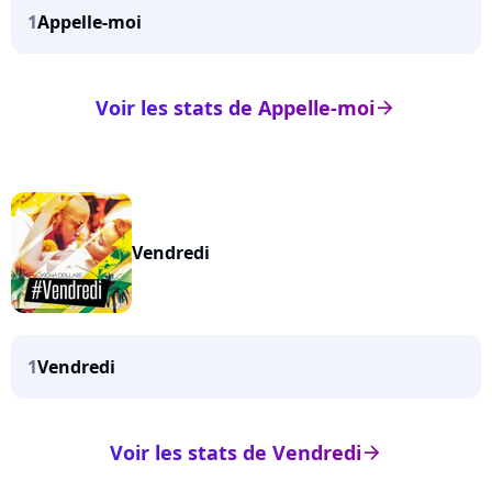
1
Appelle-moi
Voir les stats de Appelle-moi
arrow_right
Vendredi
1
Vendredi
Voir les stats de Vendredi
arrow_right