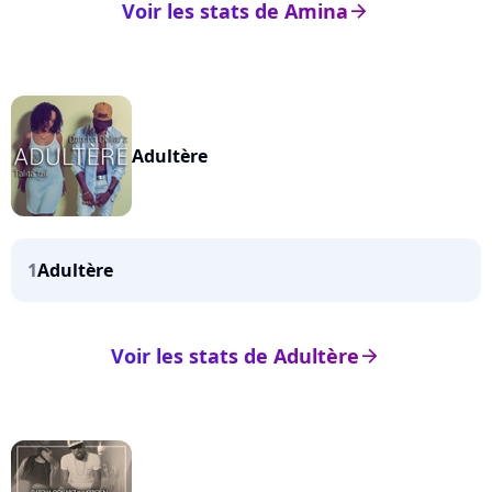
Voir les stats de Amina
arrow_right
Adultère
1
Adultère
Voir les stats de Adultère
arrow_right