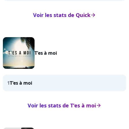
Voir les stats de Quick
arrow_right
T'es à moi
1
T'es à moi
Voir les stats de T'es à moi
arrow_right