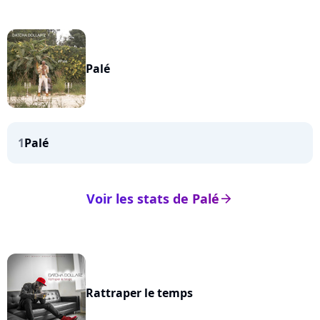
Palé
1
Palé
Voir les stats de Palé
arrow_right
Rattraper le temps