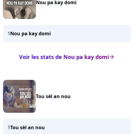
Nou pa kay domi
1
Nou pa kay domi
Voir les stats de Nou pa kay domi
arrow_right
Tou sèl an nou
1
Tou sèl an nou