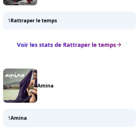
1
Rattraper le temps
Voir les stats de Rattraper le temps
arrow_right
Amina
1
Amina