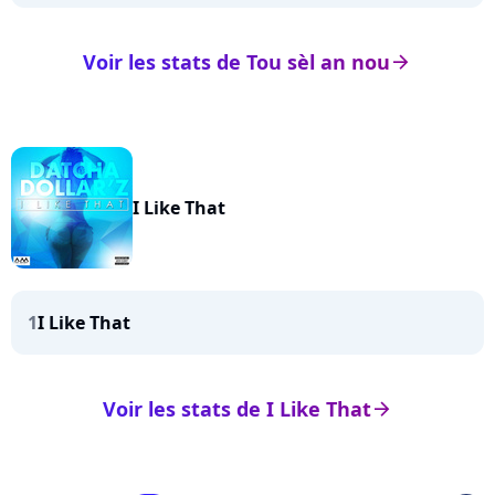
Voir les stats de Tou sèl an nou
arrow_right
I Like That
1
I Like That
Voir les stats de I Like That
arrow_right