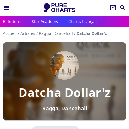
menu
newsletter
search
Billetterie
Star Academy
Charts français
Accueil
/
Artistes
/
Ragga, Dancehall
/
Datcha Dollar'z
Datcha Dollar'z
Ragga, Dancehall