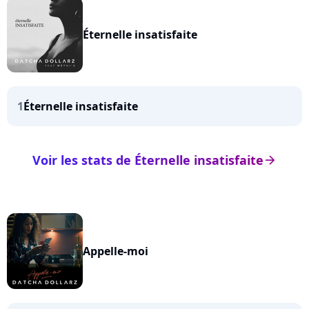
Éternelle insatisfaite
1
Éternelle insatisfaite
Voir les stats de Éternelle insatisfaite
arrow_right
Appelle-moi