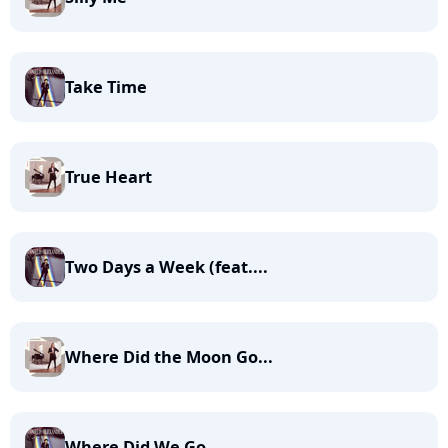
Take Time
True Heart
Two Days a Week (feat....
Where Did the Moon Go...
Where Did We Go