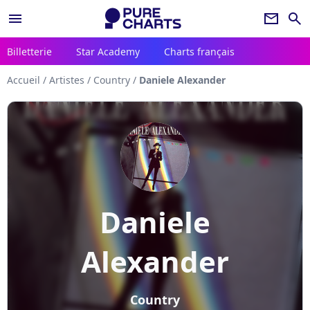
menu
newsletter
search
Billetterie
Star Academy
Charts français
Accueil
/
Artistes
/
Country
/
Daniele Alexander
Daniele
Alexander
Country