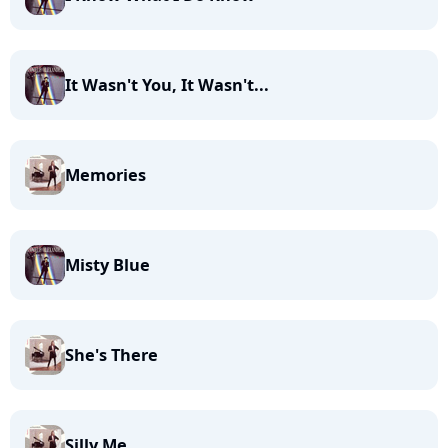
It Wasn't You, It Wasn't...
Memories
Misty Blue
She's There
Silly Me