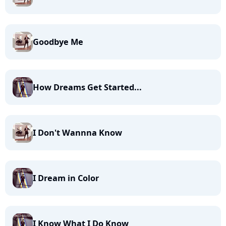
Goodbye Me
How Dreams Get Started...
I Don't Wannna Know
I Dream in Color
I Know What I Do Know