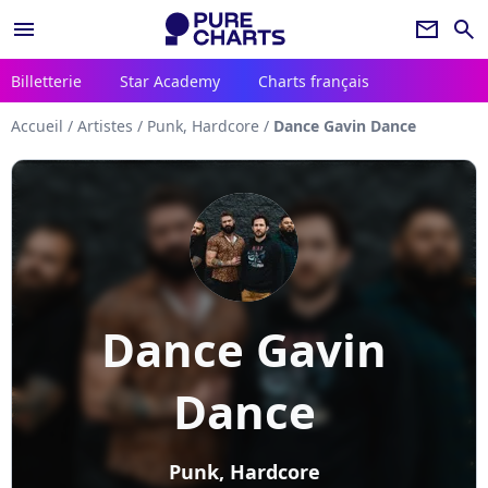
menu
newsletter
search
Billetterie
Star Academy
Charts français
Accueil
/
Artistes
/
Punk, Hardcore
/
Dance Gavin Dance
Dance Gavin
Dance
Punk, Hardcore