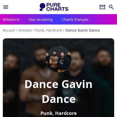
menu
newsletter
search
Billetterie
Star Academy
Charts français
Accueil
/
Artistes
/
Punk, Hardcore
/
Dance Gavin Dance
Dance Gavin
Dance
Punk, Hardcore