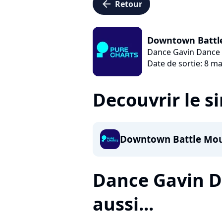
arrow_left
Retour
Downtown Battle
Dance Gavin Dance
Date de sortie: 8 m
Decouvrir le s
Downtown Battle Moun
Dance Gavin D
aussi...