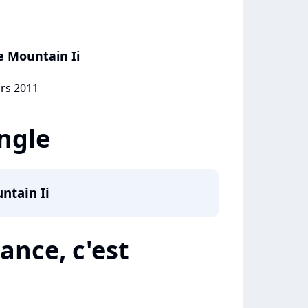
 Mountain Ii
ars 2011
ingle
tain Ii
ance, c'est