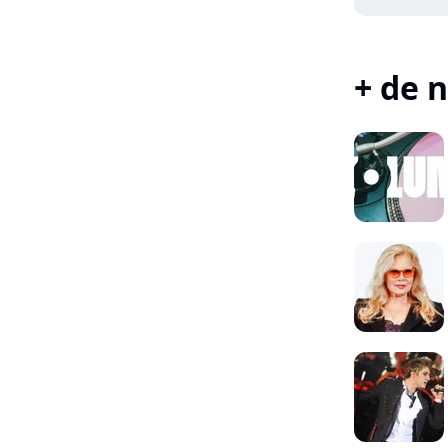
+ de n