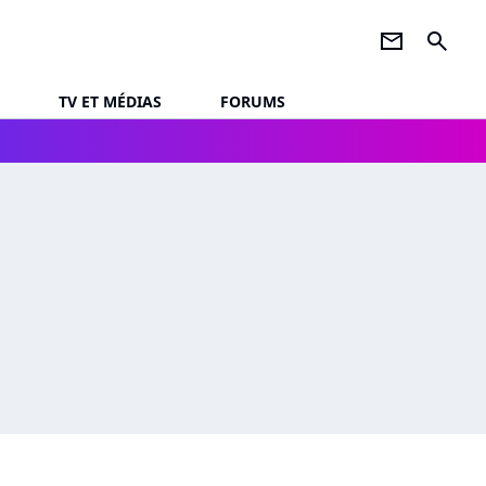
newsletter
search
TV ET MÉDIAS
FORUMS