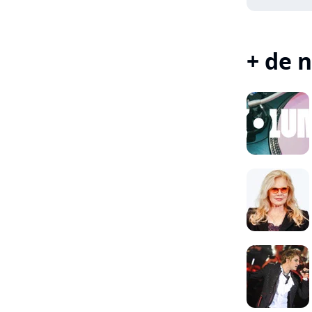
+ de n