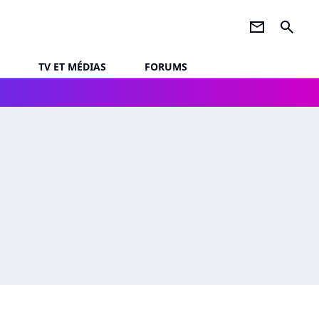
newsletter
search
TV ET MÉDIAS
FORUMS