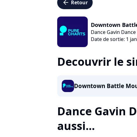
arrow_left
Retour
Downtown Battl
Dance Gavin Dance
Date de sortie: 1 ja
Decouvrir le s
Downtown Battle Mou
Dance Gavin D
aussi...