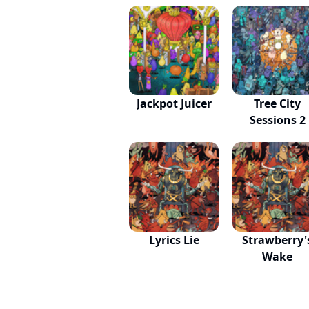
Jackpot Juicer
Tree City
Sessions 2
Lyrics Lie
Strawberry'
Wake