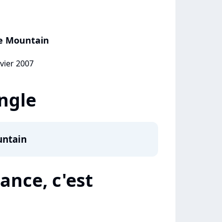
e Mountain
nvier 2007
ingle
ntain
ance, c'est