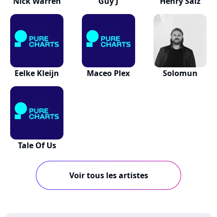
Nick Warren
Guy J
Henry Saiz
Eelke Kleijn
Maceo Plex
Solomun
Tale Of Us
Voir tous les artistes