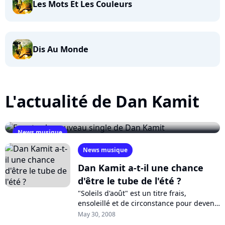
Les Mots Et Les Couleurs
Dis Au Monde
L'actualité de Dan Kamit
News musique
Ecoutez le nouveau single de Dan Kamit
News musique
May 20, 2009
Dan Kamit a-t-il une chance
d'être le tube de l'été ?
"Soleils d'août" est un titre frais,
ensoleillé et de circonstance pour devenir
l'un des tubes de cet été. L'album de Dan
May 30, 2008
Kamit, nouvellement en bacs,...