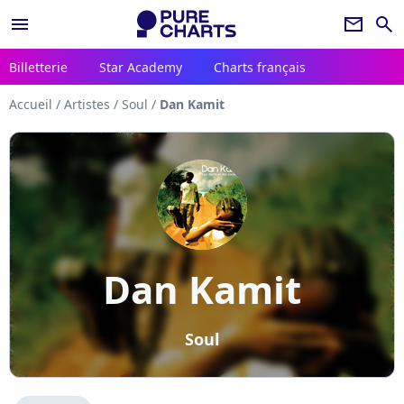
menu
newsletter
search
Billetterie
Star Academy
Charts français
Accueil
/
Artistes
/
Soul
/
Dan Kamit
Dan Kamit
Soul