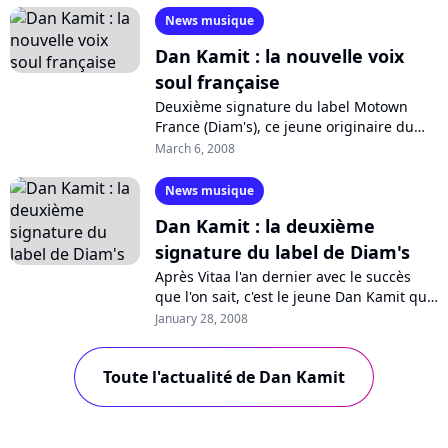
News musique
Dan Kamit : la nouvelle voix
soul française
Deuxième signature du label Motown
France (Diam's), ce jeune originaire du
Cameroun débarque sur les ondes et
March 6, 2008
dans les bacs avec un titre soul intitulé...
News musique
Dan Kamit : la deuxième
signature du label de Diam's
Après Vitaa l'an dernier avec le succès
que l'on sait, c'est le jeune Dan Kamit que
Diam's, directrice artistique du label
January 28, 2008
Motown France, a décidé de...
Toute l'actualité de Dan Kamit