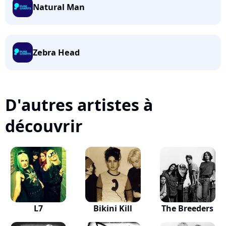
Natural Man
Zebra Head
D'autres artistes à
découvrir
L7
Bikini Kill
The Breeders