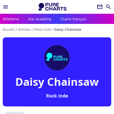
menu
newsletter
search
Billetterie
Star Academy
Charts français
Accueil
/
Artistes
/
Rock inde
/
Daisy Chainsaw
Daisy Chainsaw
Rock inde