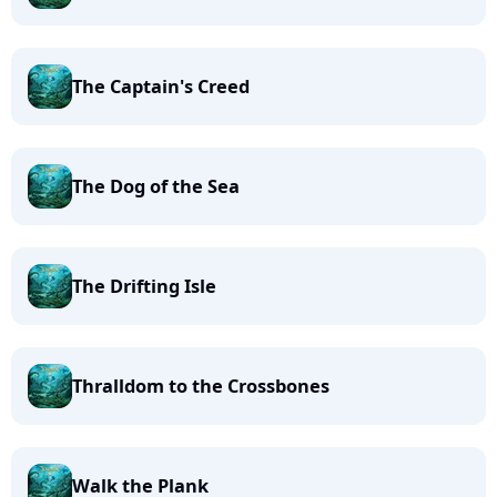
The Captain's Creed
The Dog of the Sea
The Drifting Isle
Thralldom to the Crossbones
Walk the Plank