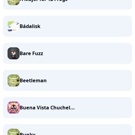
Bádalisk
Bare Fuzz
Beetleman
Buena Vista Chuchel...
Bunky