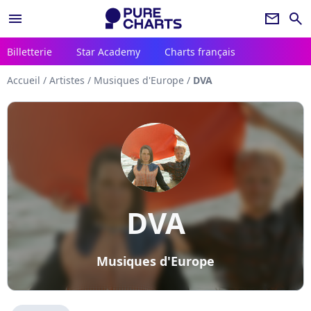
menu
newsletter
search
Billetterie
Star Academy
Charts français
Accueil
/
Artistes
/
Musiques d'Europe
/
DVA
DVA
Musiques d'Europe