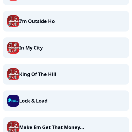
I'm Outside Ho
In My City
King Of The Hill
Lock & Load
Make Em Get That Money...