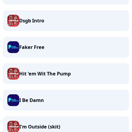
Dsgb Intro
Faker Free
Hit 'em Wit The Pump
I Be Damn
I'm Outside (skit)