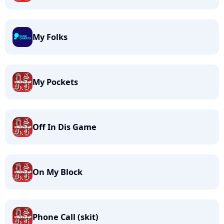
My Folks
My Pockets
Off In Dis Game
On My Block
Phone Call (skit)