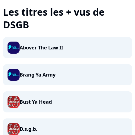
Les titres les + vus de
DSGB
Abover The Law II
Brang Ya Army
Bust Ya Head
D.s.g.b.