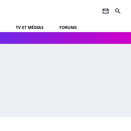
newsletter
search
TV ET MÉDIAS
FORUMS