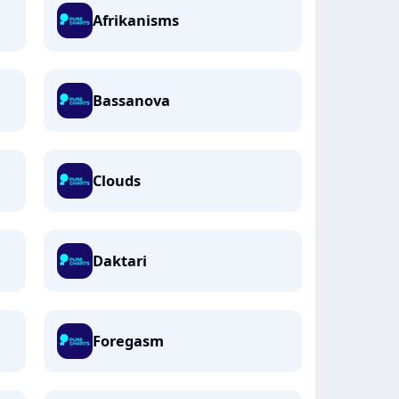
Afrikanisms
Bassanova
Clouds
Daktari
Foregasm