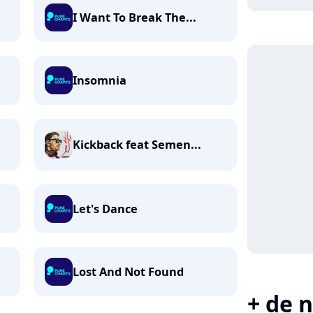
I Want To Break The...
Insomnia
Kickback feat Semen...
Let's Dance
Lost And Not Found
+ de n