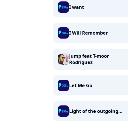
I want
I Will Remember
Jump feat T-moor
Rodriguez
Let Me Go
Light of the outgoing...