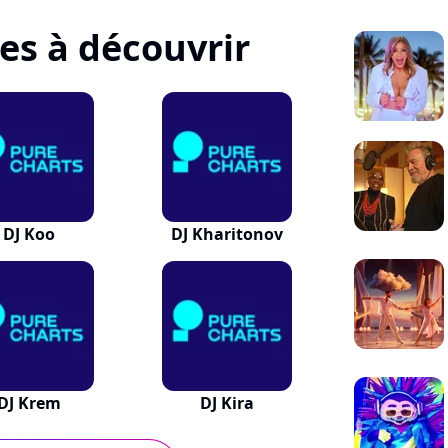
tes à découvrir
DJ Koo
DJ Kharitonov
DJ Krem
DJ Kira