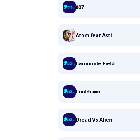
007
Atom feat Asti
Camomile Field
Cooldown
Dread Vs Alien