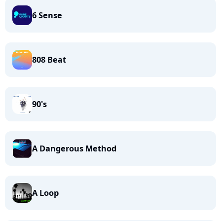
6 Sense
808 Beat
90's
A Dangerous Method
A Loop