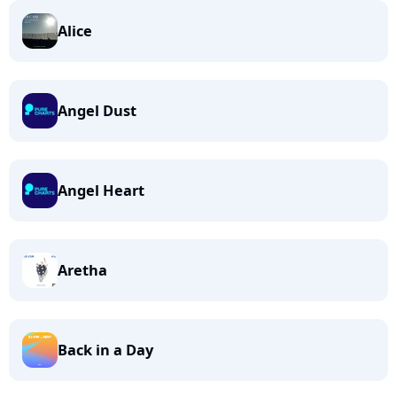
Alice
Angel Dust
Angel Heart
Aretha
Back in a Day