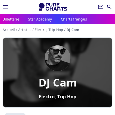
menu
newsletter
search
Billetterie
Star Academy
Charts français
Accueil
/
Artistes
/
Electro, Trip Hop
/
DJ Cam
DJ Cam
Electro, Trip Hop