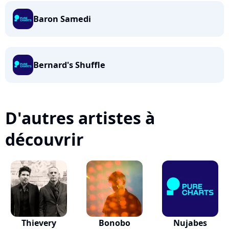
Baron Samedi
Bernard's Shuffle
D'autres artistes à
découvrir
Thievery
Bonobo
Nujabes