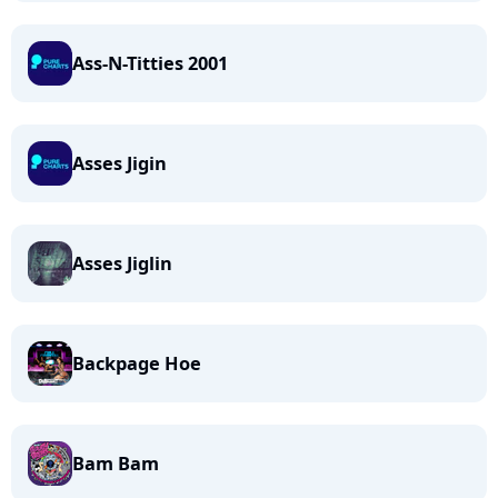
Ass-N-Titties 2001
Asses Jigin
Asses Jiglin
Backpage Hoe
Bam Bam