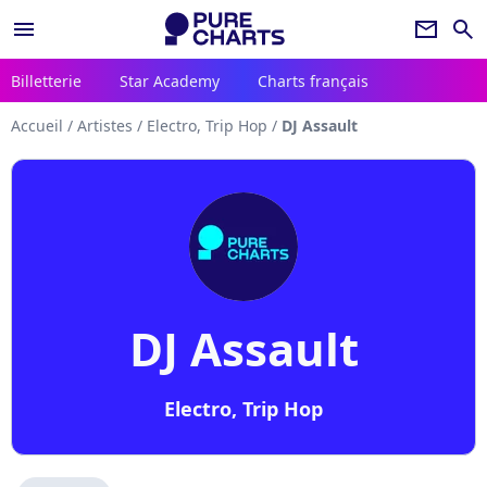
menu
newsletter
search
Billetterie
Star Academy
Charts français
Accueil
/
Artistes
/
Electro, Trip Hop
/
DJ Assault
DJ Assault
Electro, Trip Hop