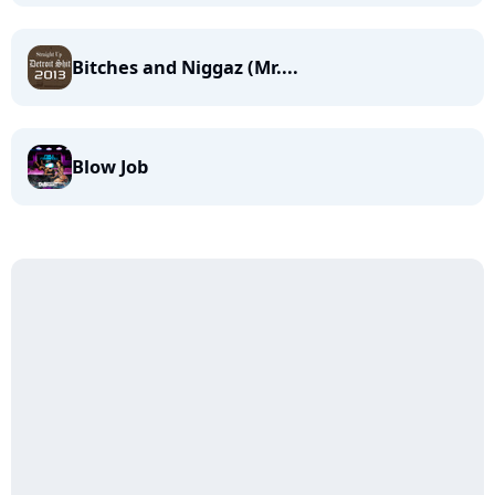
Bitches and Niggaz (Mr....
Blow Job