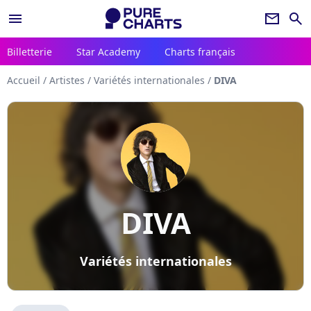
menu
newsletter
search
Billetterie
Star Academy
Charts français
Accueil
/
Artistes
/
Variétés internationales
/
DIVA
DIVA
Variétés internationales