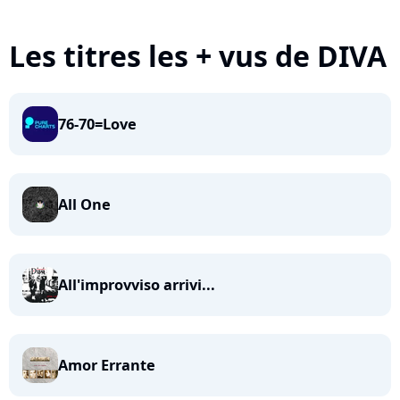
Les titres les + vus de DIVA
76-70=Love
All One
All'improvviso arrivi...
Amor Errante