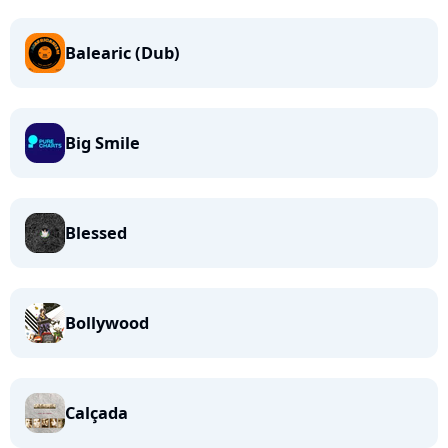
Balearic (Dub)
Big Smile
Blessed
Bollywood
Calçada