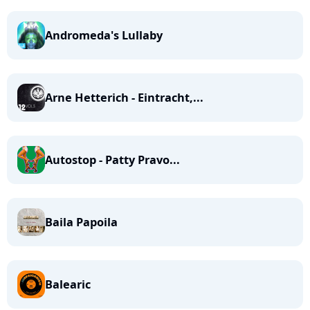
Andromeda's Lullaby
Arne Hetterich - Eintracht,...
Autostop - Patty Pravo...
Baila Papoila
Balearic